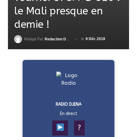
le Mali presque en
demie !
le
8 Déc 2018
Rédigé Par
Redaction DjenaSport
RADIO DJENA
En direct
?