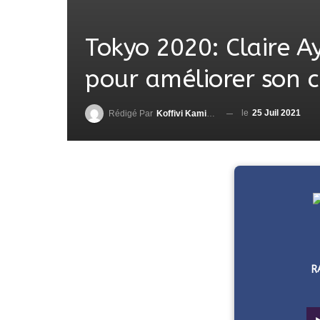
Tokyo 2020: Claire A
pour améliorer son 
le
25 Juil 2021
Rédigé Par
Koffivi Kami AGBETOU
R