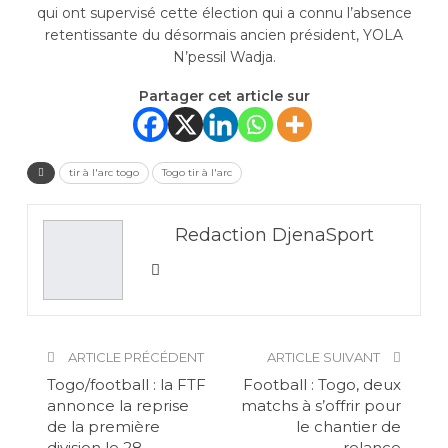
qui ont supervisé cette élection qui a connu l’absence
retentissante du désormais ancien président, YOLA
N’pessil Wadja.
Partager cet article sur
tir à l'arc togo
Togo tir à l'arc
Redaction DjenaSport
ARTICLE PRÉCÉDENT
ARTICLE SUIVANT
Togo/football : la FTF
Football : Togo, deux
annonce la reprise
matchs à s’offrir pour
de la première
le chantier de
division le 28
relance