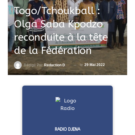
Togo/Tchoukball :
Olga Saba Kpodzo
reconduite à la tête
de la Fédération
le
29 Mai 2022
Rédigé Par
Redaction DjenaSport
RADIO DJENA