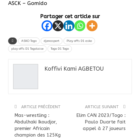
ASCK – Gomido
Partager cet article sur
ASKO Togo
djenasport
Play offs D1 asko
play offs D1 Togolaise
Togo D1 Togo
Koffivi Kami AGBETOU
ARTICLE PRÉCÉDENT
ARTICLE SUIVANT
Mas-wrestling :
Elim CAN 2023/Togo :
Abdulhaki Ikoudjor,
Paulo Duarte fait
premier Africain
appel à 27 joueurs
champion des 125Kg