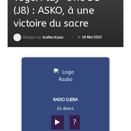
(J8) : ASKO, à une
victoire du sacre
le
18 Mai 2022
Rédigé Par
Koffivi Kami AGBETOU
RADIO DJENA
En direct
▶️
?