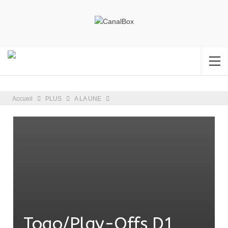
Accueil
PLUS
A LA UNE
Togo/Play-Offs D1