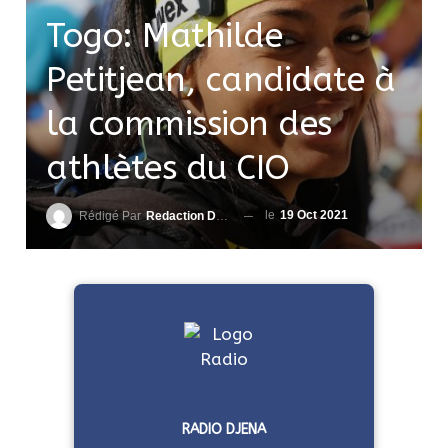
Togo: Mathilde
Petitjean, candidate à
la commission des
athlètes du CIO
le
19 Oct 2021
Rédigé Par
Redaction DjenaSport
RADIO DJENA