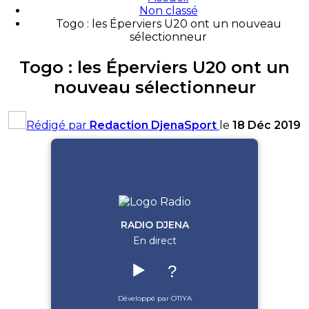
Non classé
Togo : les Éperviers U20 ont un nouveau
sélectionneur
Togo : les Éperviers U20 ont un
nouveau sélectionneur
Rédigé par
Redaction DjenaSport
le
18 Déc 2019
RADIO DJENA
En direct
▶️
?
Développé par OTIYA