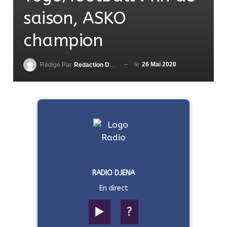
saison, ASKO
champion
le
26 Mai 2020
Rédigé Par
Redaction DjenaSport
RADIO DJENA
En direct
▶️
?