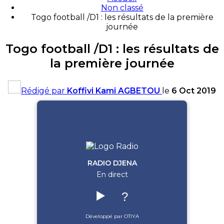
Non classé
Togo football /D1 : les résultats de la première
journée
Togo football /D1 : les résultats de
la première journée
Rédigé par
Koffivi Kami AGBETOU
le
6 Oct 2019
RADIO DJENA
En direct
▶️
?
Développé par OTIYA