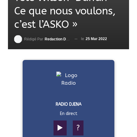
Ce que nous voulons,
c’est l’ASKO »
le
25 Mar 2022
Rédigé Par
Redaction DjenaSport
RADIO DJENA
En direct
▶️
?