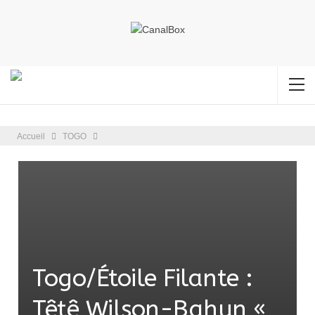
Accueil
TOGO
Togo/Étoile Filante :
Têtê Wilson-Bahun «