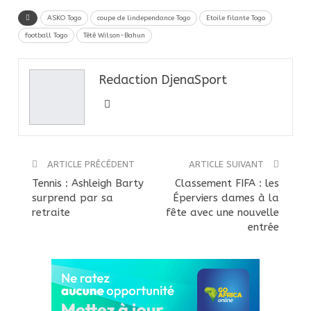
ASKO Togo
coupe de lindependance Togo
Etoile filante Togo
football Togo
Têtê Wilson-Bahun
Redaction DjenaSport
ARTICLE PRÉCÉDENT
ARTICLE SUIVANT
Tennis : Ashleigh Barty
Classement FIFA : les
surprend par sa
Éperviers dames à la
retraite
fête avec une nouvelle
entrée