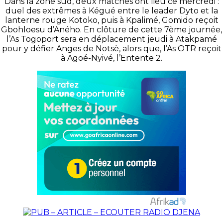
Dans la zone sud, deux matches ont lieu ce mercredi :
duel des extrêmes à Kégué entre le leader Dyto et la
lanterne rouge Kotoko, puis à Kpalimé, Gomido reçoit
Gbohloesu d’Aného. En clôture de cette 7ème journée,
l’As Togoport sera en déplacement jeudi à Atakpamé
pour y défier Anges de Notsè, alors que, l’As OTR reçoit
à Agoé-Nyivé, l’Entente 2.