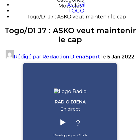
Accueil
Mots clés
TOGO
Togo/D1 J7 : ASKO veut maintenir le cap
Togo/D1 J7 : ASKO veut maintenir
le cap
Rédigé par
Redaction DjenaSport
le
5 Jan 2022
RADIO DJENA
En direct
▶️
?
Développé par OTIYA