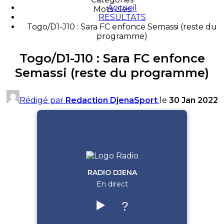
Accueil
Mots clés
RESULTATS
Togo/D1-J10 : Sara FC enfonce Semassi (reste du
programme)
Togo/D1-J10 : Sara FC enfonce
Semassi (reste du programme)
Rédigé par
Redaction DjenaSport
le
30 Jan 2022
RADIO DJENA
En direct
▶️
?