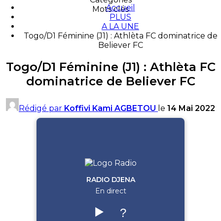
Accueil
Mots clés
PLUS
A LA UNE
Togo/D1 Féminine (J1) : Athlèta FC dominatrice de
Believer FC
Togo/D1 Féminine (J1) : Athlèta FC
dominatrice de Believer FC
Rédigé par
Koffivi Kami AGBETOU
le
14 Mai 2022
RADIO DJENA
En direct
▶️
?