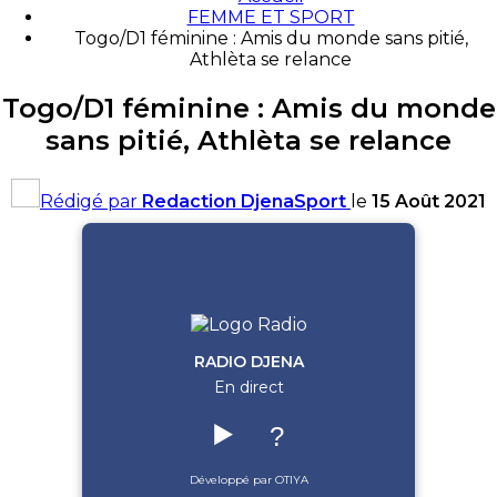
FEMME ET SPORT
Togo/D1 féminine : Amis du monde sans pitié,
Athlèta se relance
Togo/D1 féminine : Amis du monde
sans pitié, Athlèta se relance
Rédigé par
Redaction DjenaSport
le
15 Août 2021
RADIO DJENA
En direct
▶️
?
Développé par OTIYA