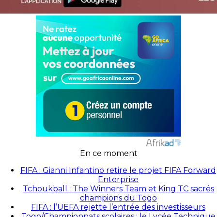
En ce moment
FIFA : Gianni Infantino retire le projet FIFA Forward
Enterprise
Tchoukball : The Winners Team et King TC sacrés
champions du Togo
FIFA : l’UEFA rejette l’entrée des investisseurs
Togo/Championnats scolaires : le Lycée Technique