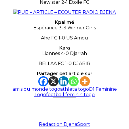
New star 2-1 Étoile FC
Kpalimé
Espérance 3-3 Winner Girls
Ahe FC 1-0 US Amou
Kara
Lionnes 4-0 Djarrah
BELLAA FC 1-0 DJABIR
Partager cet article sur
amis du monde togo
athleta togo
D1 Feminine
Togo
football feminin togo
Redaction DjenaSport