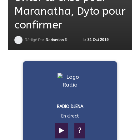
Maranatha, Dyto pour
confirmer
le
31 Oct 2019
Rédigé Par
Redaction DjenaSport
RADIO DJENA
En direct
▶️
?