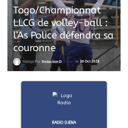
Togo/Championnat
LLCG de volley-ball :
l’As Police défendra sa
couronne
le
30 Oct 2018
Rédigé Par
Redaction DjenaSport
RADIO DJENA