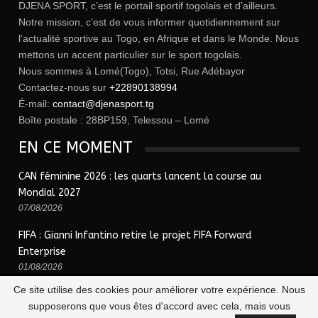
DJENA SPORT, c’est le portail sportif togolais et d’ailleurs.
Notre mission, c’est de vous informer quotidiennement sur
l’actualité sportive au Togo, en Afrique et dans le Monde. Nous
mettons un accent particulier sur le sport togolais.
Nous sommes à Lomé(Togo), Totsi, Rue Adébayor
Contactez-nous sur
+22890138994
É-mail:
contact@djenasport.tg
Boîte postale : 28BP159, Telessou – Lomé
EN CE MOMENT
CAN féminine 2026 : les quarts lancent la course au
Mondial 2027
07/08/2026
FIFA : Gianni Infantino retire le projet FIFA Forward
Enterprise
01/08/2026
Ce site utilise des cookies pour améliorer votre expérience. Nous
supposerons que vous êtes d'accord avec cela, mais vous
© 2026 - Djena Sport | le sport togolais en un clic !. Tous Droits Réservés.