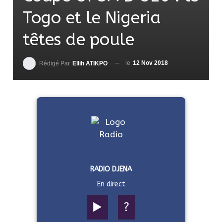
Togo et le Nigeria
têtes de poule
le
12 Nov 2018
Rédigé Par
Ellih ATIKPO
RADIO DJENA
En direct
▶️
?