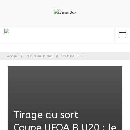
Accueil
INTERNATIONAL
FOOTBALL
Tirage au sort
Coupe UFOA B U20 : le