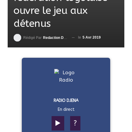
ouvre le jeu aux
détenus
le
5 Avr 2019
Rédigé Par
Redaction DjenaSport
RADIO DJENA
En direct
▶️
?