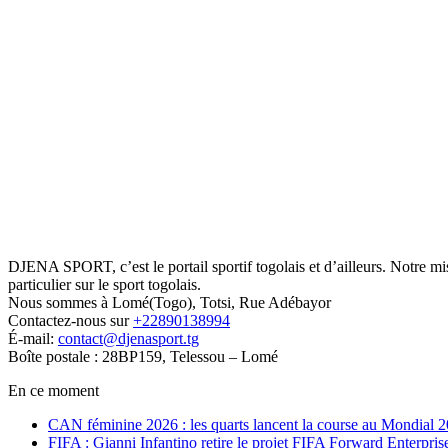
DJENA SPORT, c’est le portail sportif togolais et d’ailleurs. Notre m
particulier sur le sport togolais.
Nous sommes à Lomé(Togo), Totsi, Rue Adébayor
Contactez-nous sur
+22890138994
É-mail:
contact@djenasport.tg
Boîte postale : 28BP159, Telessou – Lomé
En ce moment
CAN féminine 2026 : les quarts lancent la course au Mondial 
FIFA : Gianni Infantino retire le projet FIFA Forward Enterpris