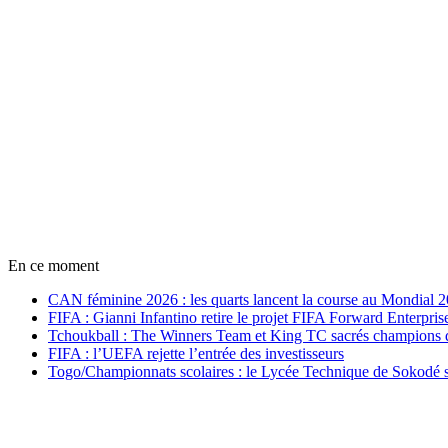
En ce moment
CAN féminine 2026 : les quarts lancent la course au Mondial 
FIFA : Gianni Infantino retire le projet FIFA Forward Enterpris
Tchoukball : The Winners Team et King TC sacrés champions
FIFA : l’UEFA rejette l’entrée des investisseurs
Togo/Championnats scolaires : le Lycée Technique de Sokodé s