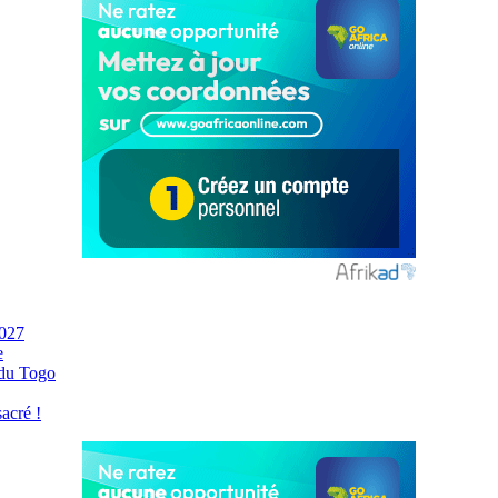
2027
e
 du Togo
acré !