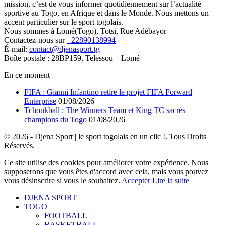
mission, c’est de vous informer quotidiennement sur l’actualité
sportive au Togo, en Afrique et dans le Monde. Nous mettons un
accent particulier sur le sport togolais.
Nous sommes à Lomé(Togo), Totsi, Rue Adébayor
Contactez-nous sur
+22890138994
É-mail:
contact@djenasport.tg
Boîte postale : 28BP159, Telessou – Lomé
En ce moment
FIFA : Gianni Infantino retire le projet FIFA Forward
Enterprise
01/08/2026
Tchoukball : The Winners Team et King TC sacrés
champions du Togo
01/08/2026
© 2026 - Djena Sport | le sport togolais en un clic !. Tous Droits
Réservés.
Ce site utilise des cookies pour améliorer votre expérience. Nous
supposerons que vous êtes d'accord avec cela, mais vous pouvez
vous désinscrire si vous le souhaitez.
Accepter
Lire la suite
DJENA SPORT
TOGO
FOOTBALL
BASKETBALL