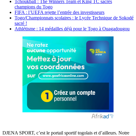
Tchoukball : The Winners Team et King TC sacrés
champions du Togo
FIFA : l’UEFA rejette l’entrée des investisseurs
Togo/Championnats scolaires : le Lycée Technique de Sokodé
sacré !
Athlétisme : 14 médailles déjà pour le Togo à Ouagadougou
DJENA SPORT, c’est le portail sportif togolais et d’ailleurs. Notre