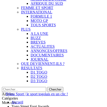
AFRIQUE DU SUD
FEMME ET SPORT
INTERNATIONAL
FORMULE 1
MOTO GP
TOUS SPORTS
PLUS
A LA UNE
BUZZ
BREVES
ACTUALITES
ANNONCES/OFFRES
DOCUMENTAIRES
JOURNAL
QUE DEVIENNENT-ILS ?
RESULTATS
D1 TOGO
D2 TOGO
D3 TOGO
Articles
Catégories
Accueil
Mots clés
Togo Street Foot Awards