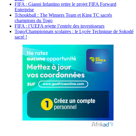
FIFA : Gianni Infantino retire le projet FIFA Forward
Enterprise
Tchoukball : The Winners Team et King TC sacrés
champions du Togo
FIFA : l’UEFA rejette l’entrée des investisseurs
Togo/Championnats scolaires : le Lycée Technique de Sokodé
sacré !