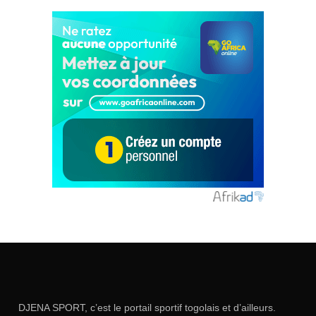
DJENA SPORT, c’est le portail sportif togolais et d’ailleurs.