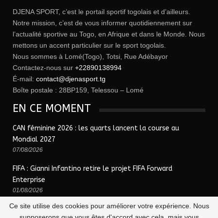
DJENA SPORT, c’est le portail sportif togolais et d’ailleurs.
Notre mission, c’est de vous informer quotidiennement sur
l’actualité sportive au Togo, en Afrique et dans le Monde. Nous
mettons un accent particulier sur le sport togolais.
Nous sommes à Lomé(Togo), Totsi, Rue Adébayor
Contactez-nous sur
+22890138994
É-mail:
contact@djenasport.tg
Boîte postale : 28BP159, Telessou – Lomé
EN CE MOMENT
CAN féminine 2026 : les quarts lancent la course au
Mondial 2027
07/08/2026
FIFA : Gianni Infantino retire le projet FIFA Forward
Enterprise
01/08/2026
Ce site utilise des cookies pour améliorer votre expérience. Nous
supposerons que vous êtes d'accord avec cela, mais vous