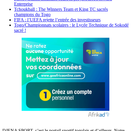
Enterprise
Tchoukball : The Winners Team et King TC sacrés
champions du Togo
FIFA : l’UEFA rejette l’entrée des investisseurs
Togo/Championnats scolaires : le Lycée Technique de Sokodé
sacré !
DJENA SPORT, c’est le portail sportif togolais et d’ailleurs. Notre