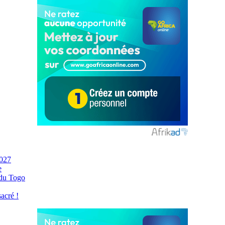
2027
e
 du Togo
acré !