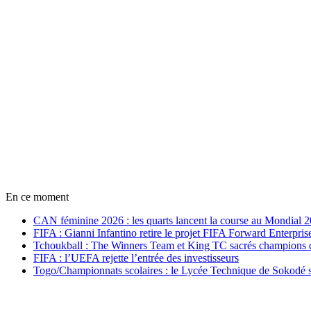
En ce moment
CAN féminine 2026 : les quarts lancent la course au Mondial 
FIFA : Gianni Infantino retire le projet FIFA Forward Enterpris
Tchoukball : The Winners Team et King TC sacrés champions
FIFA : l’UEFA rejette l’entrée des investisseurs
Togo/Championnats scolaires : le Lycée Technique de Sokodé s