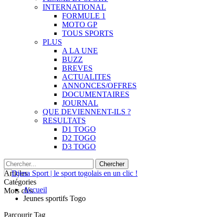
INTERNATIONAL
FORMULE 1
MOTO GP
TOUS SPORTS
PLUS
A LA UNE
BUZZ
BREVES
ACTUALITES
ANNONCES/OFFRES
DOCUMENTAIRES
JOURNAL
QUE DEVIENNENT-ILS ?
RESULTATS
D1 TOGO
D2 TOGO
D3 TOGO
Articles
Catégories
Accueil
Mots clés
Jeunes sportifs Togo
Parcourir Tag