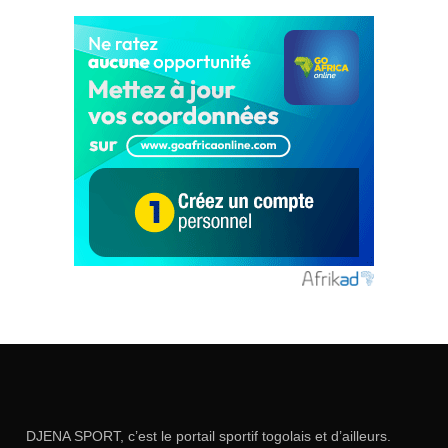
DJENA SPORT, c’est le portail sportif togolais et d’ailleurs.