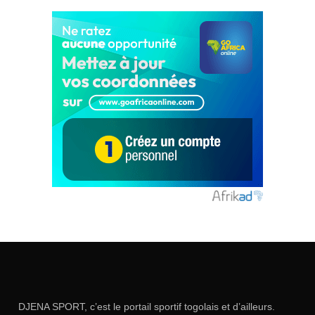
DJENA SPORT, c’est le portail sportif togolais et d’ailleurs.