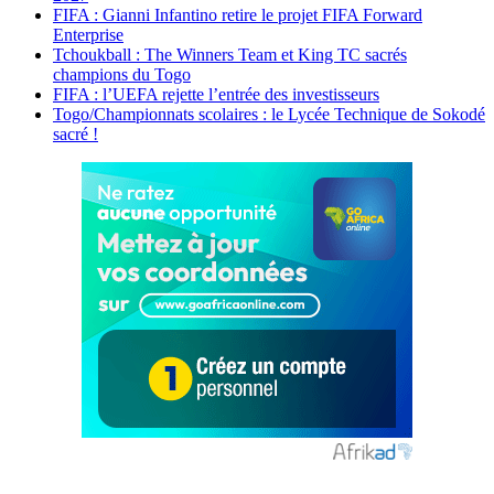
FIFA : Gianni Infantino retire le projet FIFA Forward
Enterprise
Tchoukball : The Winners Team et King TC sacrés
champions du Togo
FIFA : l’UEFA rejette l’entrée des investisseurs
Togo/Championnats scolaires : le Lycée Technique de Sokodé
sacré !