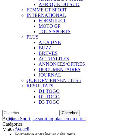
AFRIQUE DU SUD
FEMME ET SPORT
INTERNATIONAL
FORMULE 1
MOTO GP
TOUS SPORTS
PLUS
A LA UNE
BUZZ
BREVES
ACTUALITES
ANNONCES/OFFRES
DOCUMENTAIRES
JOURNAL
QUE DEVIENNENT-ILS ?
RESULTATS
D1 TOGO
D2 TOGO
D3 TOGO
Articles
Catégories
Accueil
Mots clés
Formation entraîneurs débutants