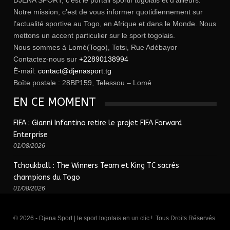
DJENA SPORT, c’est le portail sportif togolais et d’ailleurs.
Notre mission, c’est de vous informer quotidiennement sur
l’actualité sportive au Togo, en Afrique et dans le Monde. Nous
mettons un accent particulier sur le sport togolais.
Nous sommes à Lomé(Togo), Totsi, Rue Adébayor
Contactez-nous sur
+22890138994
É-mail:
contact@djenasport.tg
Boîte postale : 28BP159, Telessou – Lomé
EN CE MOMENT
FIFA : Gianni Infantino retire le projet FIFA Forward
Enterprise
01/08/2026
Tchoukball : The Winners Team et King TC sacrés
champions du Togo
01/08/2026
© 2026 - Djena Sport | le sport togolais en un clic !. Tous Droits Réservés.