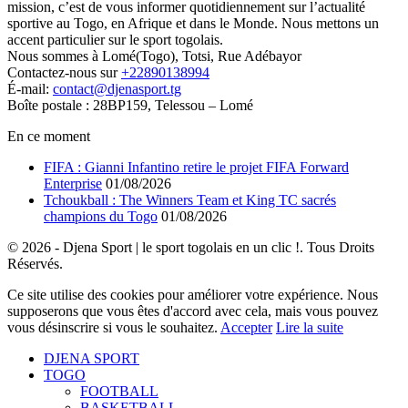
mission, c’est de vous informer quotidiennement sur l’actualité
sportive au Togo, en Afrique et dans le Monde. Nous mettons un
accent particulier sur le sport togolais.
Nous sommes à Lomé(Togo), Totsi, Rue Adébayor
Contactez-nous sur
+22890138994
É-mail:
contact@djenasport.tg
Boîte postale : 28BP159, Telessou – Lomé
En ce moment
FIFA : Gianni Infantino retire le projet FIFA Forward
Enterprise
01/08/2026
Tchoukball : The Winners Team et King TC sacrés
champions du Togo
01/08/2026
© 2026 - Djena Sport | le sport togolais en un clic !. Tous Droits
Réservés.
Ce site utilise des cookies pour améliorer votre expérience. Nous
supposerons que vous êtes d'accord avec cela, mais vous pouvez
vous désinscrire si vous le souhaitez.
Accepter
Lire la suite
DJENA SPORT
TOGO
FOOTBALL
BASKETBALL