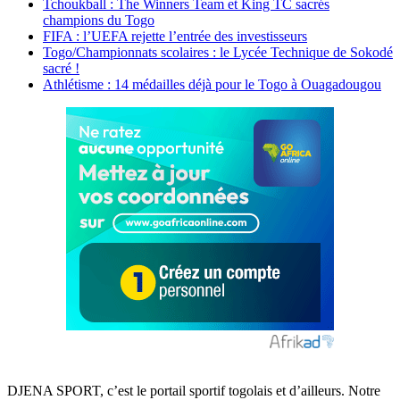
Tchoukball : The Winners Team et King TC sacrés
champions du Togo
FIFA : l’UEFA rejette l’entrée des investisseurs
Togo/Championnats scolaires : le Lycée Technique de Sokodé
sacré !
Athlétisme : 14 médailles déjà pour le Togo à Ouagadougou
DJENA SPORT, c’est le portail sportif togolais et d’ailleurs. Notre