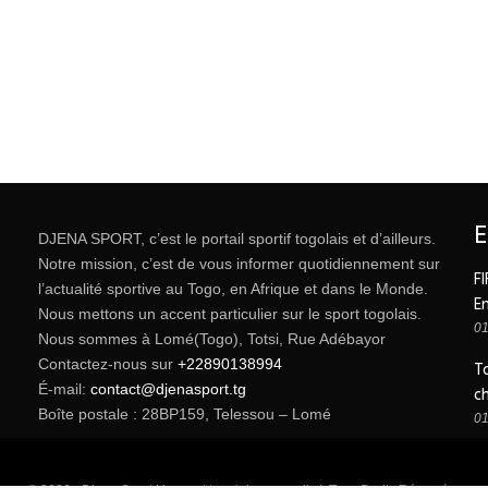
DJENA SPORT, c’est le portail sportif togolais et d’ailleurs.
Notre mission, c’est de vous informer quotidiennement sur
FI
l’actualité sportive au Togo, en Afrique et dans le Monde.
E
Nous mettons un accent particulier sur le sport togolais.
01
Nous sommes à Lomé(Togo), Totsi, Rue Adébayor
Contactez-nous sur
+22890138994
T
É-mail:
contact@djenasport.tg
c
Boîte postale : 28BP159, Telessou – Lomé
01