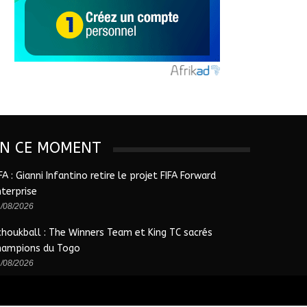
EN CE MOMENT
FA : Gianni Infantino retire le projet FIFA Forward
nterprise
/08/2026
choukball : The Winners Team et King TC sacrés
hampions du Togo
/08/2026