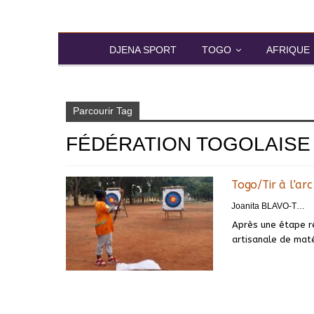
DJENA SPORT
TOGO
AFRIQUE
Accueil
Fédération togolaise tir à l’arc
Parcourir Tag
FÉDÉRATION TOGOLAISE 
Togo/Tir à l’arc
Joanita BLAVO-TSRI
Après une étape réu
artisanale de maté