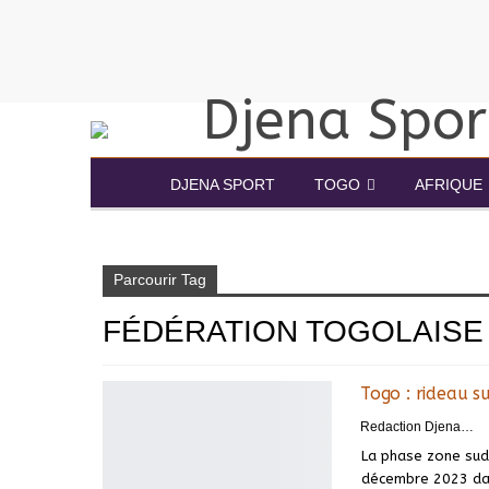
DJENA SPORT
TOGO
AFRIQUE
Accueil
fédération togolaise de hockey
Page 2
Parcourir Tag
FÉDÉRATION TOGOLAISE
Togo : rideau 
Redaction DjenaSport
La phase zone sud
décembre 2023 da