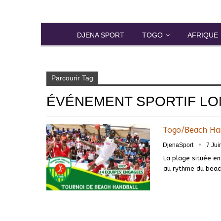
DJENA SPORT
TOGO
AFRIQUE
Accueil
Événement sportif Lomé 2025
Parcourir Tag
ÉVÉNEMENT SPORTIF LO
Togo/Beach Han
DjenaSport
7 Jui
La plage située en
au rythme du beac