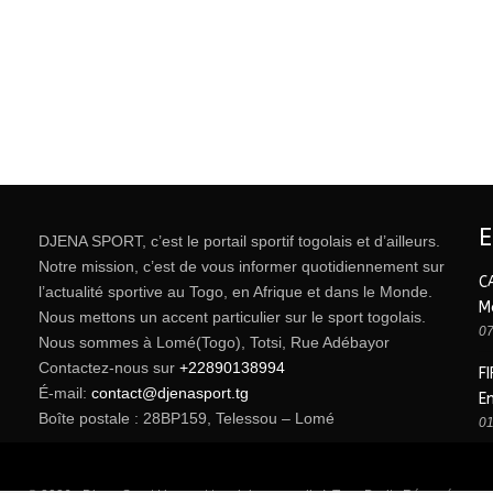
DJENA SPORT, c’est le portail sportif togolais et d’ailleurs.
Notre mission, c’est de vous informer quotidiennement sur
C
l’actualité sportive au Togo, en Afrique et dans le Monde.
M
Nous mettons un accent particulier sur le sport togolais.
07
Nous sommes à Lomé(Togo), Totsi, Rue Adébayor
Contactez-nous sur
+22890138994
FI
É-mail:
contact@djenasport.tg
E
Boîte postale : 28BP159, Telessou – Lomé
01