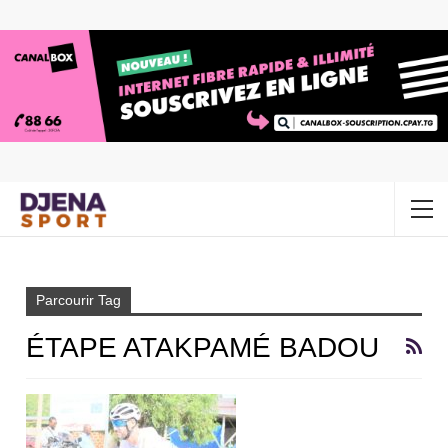
Accueil
Étape Atakpamé Badou
Parcourir Tag
ÉTAPE ATAKPAMÉ BADOU