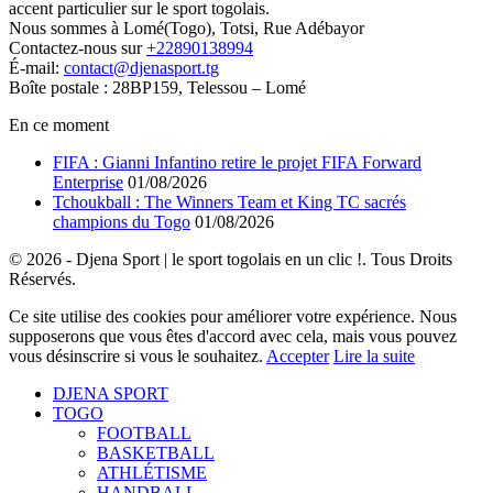
accent particulier sur le sport togolais.
Nous sommes à Lomé(Togo), Totsi, Rue Adébayor
Contactez-nous sur
+22890138994
É-mail:
contact@djenasport.tg
Boîte postale : 28BP159, Telessou – Lomé
En ce moment
FIFA : Gianni Infantino retire le projet FIFA Forward
Enterprise
01/08/2026
Tchoukball : The Winners Team et King TC sacrés
champions du Togo
01/08/2026
© 2026 - Djena Sport | le sport togolais en un clic !. Tous Droits
Réservés.
Ce site utilise des cookies pour améliorer votre expérience. Nous
supposerons que vous êtes d'accord avec cela, mais vous pouvez
vous désinscrire si vous le souhaitez.
Accepter
Lire la suite
DJENA SPORT
TOGO
FOOTBALL
BASKETBALL
ATHLÉTISME
HANDBALL