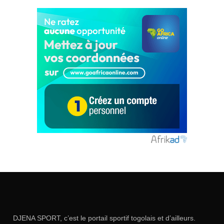
DJENA SPORT, c’est le portail sportif togolais et d’ailleurs.