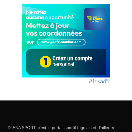
DJENA SPORT, c’est le portail sportif togolais et d’ailleurs.