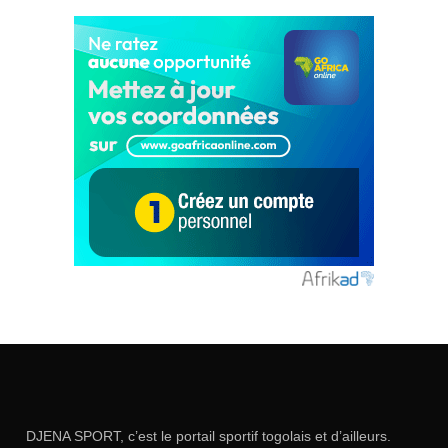
DJENA SPORT, c’est le portail sportif togolais et d’ailleurs.