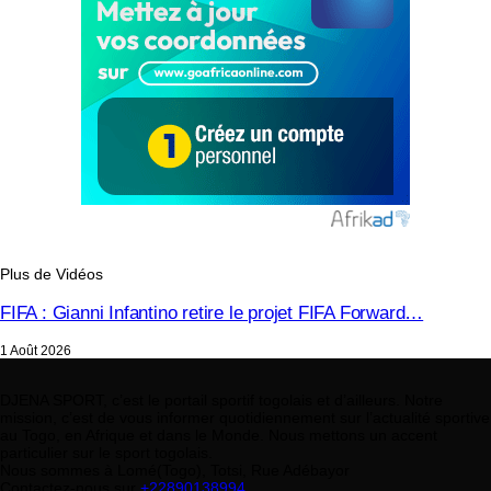
Plus de Vidéos
FIFA : Gianni Infantino retire le projet FIFA Forward…
1 Août 2026
DJENA SPORT, c’est le portail sportif togolais et d’ailleurs. Notre
mission, c’est de vous informer quotidiennement sur l’actualité sportive
au Togo, en Afrique et dans le Monde. Nous mettons un accent
particulier sur le sport togolais.
Nous sommes à Lomé(Togo), Totsi, Rue Adébayor
Contactez-nous sur
+22890138994