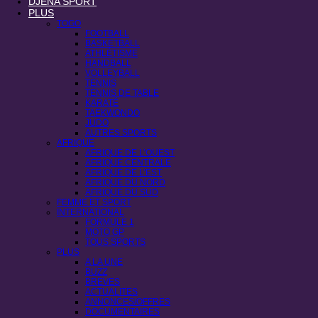
DJENA SPORT
PLUS
TOGO
FOOTBALL
BASKETBALL
ATHLÉTISME
HANDBALL
VOLLEYBALL
TENNIS
TENNIS DE TABLE
KARATÉ
TAEKWONDO
JUDO
AUTRES SPORTS
AFRIQUE
AFRIQUE DE L’OUEST
AFRIQUE CENTRALE
AFRIQUE DE L’EST
AFRIQUE DU NORD
AFRIQUE DU SUD
FEMME ET SPORT
INTERNATIONAL
FORMULE 1
MOTO GP
TOUS SPORTS
PLUS
A LA UNE
BUZZ
BREVES
ACTUALITES
ANNONCES/OFFRES
DOCUMENTAIRES