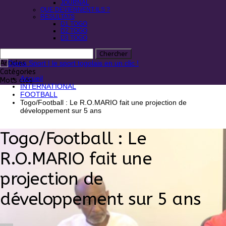
JOURNAL
QUE DEVIENNENT-ILS ?
RESULTATS
D1 TOGO
D2 TOGO
D3 TOGO
Articles
Catégories
Accueil
Mots clés
INTERNATIONAL
FOOTBALL
Togo/Football : Le R.O.MARIO fait une projection de
développement sur 5 ans
Togo/Football : Le
R.O.MARIO fait une
projection de
développement sur 5 ans