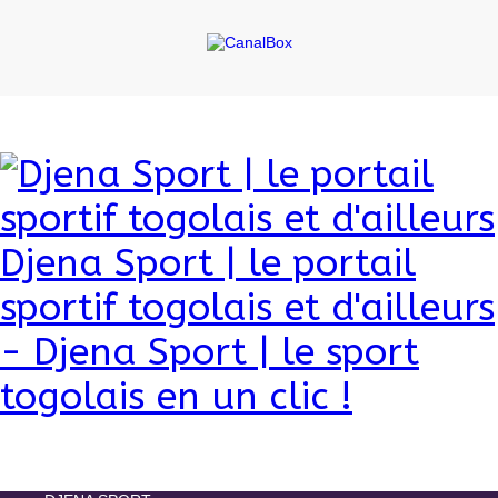
Djena Sport | le portail
sportif togolais et d'ailleurs
- Djena Sport | le sport
togolais en un clic !