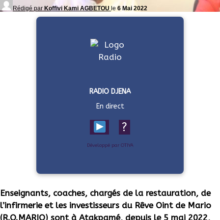
Rédigé par
Koffivi Kami AGBETOU
le
6 Mai 2022
RADIO DJENA
En direct
?
Développé par OTIYA
Enseignants, coaches, chargés de la restauration, de
l’infirmerie et les investisseurs du Rêve Oint de Mario
(R.O.MARIO) sont à Atakpamé, depuis le 5 mai 2022,