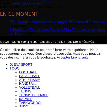
É-mail:
contact@djenasport.tg
Boîte postale : 28BP159, Telessou – Lomé
EN CE MOMENT
FIFA : Gianni Infantino retire le projet FIFA Forward Enterprise
01/08/2026
Tchoukball : The Winners Team et King TC sacrés champions
du Togo
01/08/2026
© 2026 - Djena Sport | le sport togolais en un clic !. Tous Droits Réservés.
Ce site utilise des cookies pour améliorer votre expérience. Nous
supposerons que vous êtes d'accord avec cela, mais vous pouvez
vous désinscrire si vous le souhaitez.
Accepter
Lire la suite
DJENA SPORT
TOGO
FOOTBALL
BASKETBALL
ATHLÉTISME
HANDBALL
VOLLEYBALL
TENNIS
TENNIS DE TABLE
KARATÉ
TAEKWONDO
JUDO