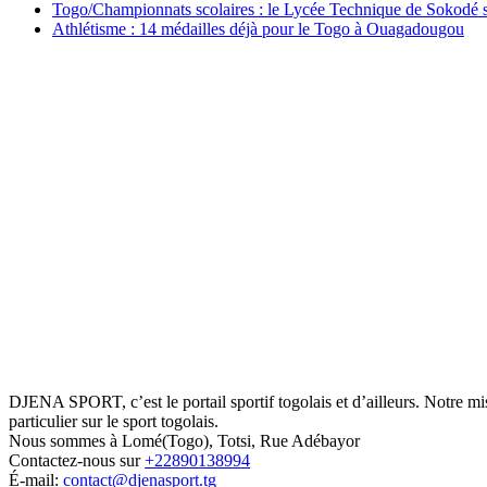
Togo/Championnats scolaires : le Lycée Technique de Sokodé s
Athlétisme : 14 médailles déjà pour le Togo à Ouagadougou
DJENA SPORT, c’est le portail sportif togolais et d’ailleurs. Notre m
particulier sur le sport togolais.
Nous sommes à Lomé(Togo), Totsi, Rue Adébayor
Contactez-nous sur
+22890138994
É-mail:
contact@djenasport.tg