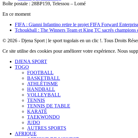
Boîte postale : 28BP159, Telessou – Lomé
En ce moment
FIFA : Gianni Infantino retire le projet FIFA Forward Enterpris
Tchoukball : The Winners Team et King TC sacrés champions
© 2026 - Djena Sport | le sport togolais en un clic !. Tous Droits Rése
Ce site utilise des cookies pour améliorer votre expérience. Nous sup
DJENA SPORT
TOGO
FOOTBALL
BASKETBALL
ATHLÉTISME
HANDBALL
VOLLEYBALL
TENNIS
TENNIS DE TABLE
KARATÉ
TAEKWONDO
JUDO
AUTRES SPORTS
AFRIQUE