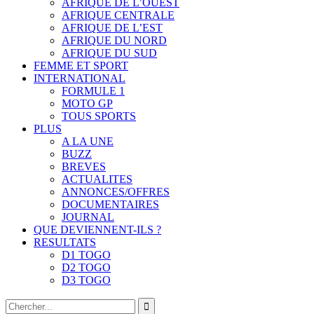
AFRIQUE DE L’OUEST
AFRIQUE CENTRALE
AFRIQUE DE L’EST
AFRIQUE DU NORD
AFRIQUE DU SUD
FEMME ET SPORT
INTERNATIONAL
FORMULE 1
MOTO GP
TOUS SPORTS
PLUS
A LA UNE
BUZZ
BREVES
ACTUALITES
ANNONCES/OFFRES
DOCUMENTAIRES
JOURNAL
QUE DEVIENNENT-ILS ?
RESULTATS
D1 TOGO
D2 TOGO
D3 TOGO