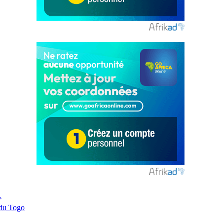
e
 du Togo