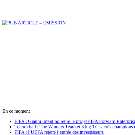
En ce moment
FIFA : Gianni Infantino retire le projet FIFA Forward Enterpris
Tchoukball : The Winners Team et King TC sacrés champions
FIFA : l’UEFA rejette l’entrée des investisseurs