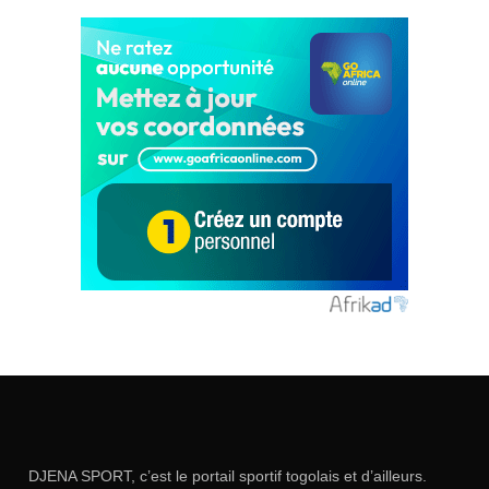
DJENA SPORT, c’est le portail sportif togolais et d’ailleurs.