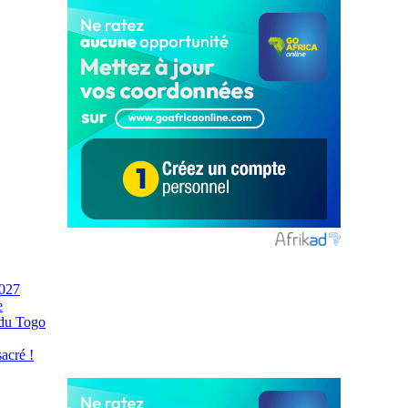
2027
e
 du Togo
acré !