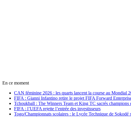
En ce moment
CAN féminine 2026 : les quarts lancent la course au Mondial 
FIFA : Gianni Infantino retire le projet FIFA Forward Enterpris
Tchoukball : The Winners Team et King TC sacrés champions
FIFA : l’UEFA rejette l’entrée des investisseurs
Togo/Championnats scolaires : le Lycée Technique de Sokodé s