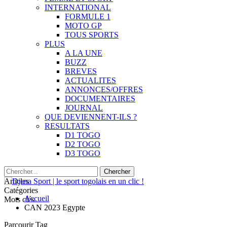
INTERNATIONAL
FORMULE 1
MOTO GP
TOUS SPORTS
PLUS
A LA UNE
BUZZ
BREVES
ACTUALITES
ANNONCES/OFFRES
DOCUMENTAIRES
JOURNAL
QUE DEVIENNENT-ILS ?
RESULTATS
D1 TOGO
D2 TOGO
D3 TOGO
Articles
Catégories
Accueil
Mots clés
CAN 2023 Egypte
Parcourir Tag