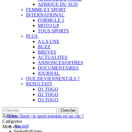
AFRIQUE DU SUD
FEMME ET SPORT
INTERNATIONAL
FORMULE 1
MOTO GP
TOUS SPORTS
PLUS
A LA UNE
BUZZ
BREVES
ACTUALITES
ANNONCES/OFFRES
DOCUMENTAIRES
JOURNAL
QUE DEVIENNENT-ILS ?
RESULTATS
D1 TOGO
D2 TOGO
D3 TOGO
Articles
Catégories
Accueil
Mots clés
basketball togo