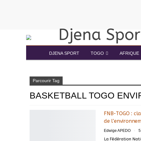
DJENA SPORT
TOGO
AFRIQUE
Accueil
Basketball Togo environnement
Parcourir Tag
BASKETBALL TOGO ENV
FNB-TOGO : clap
de l’environne
Edwige APEDO
5
La Fédération Nat