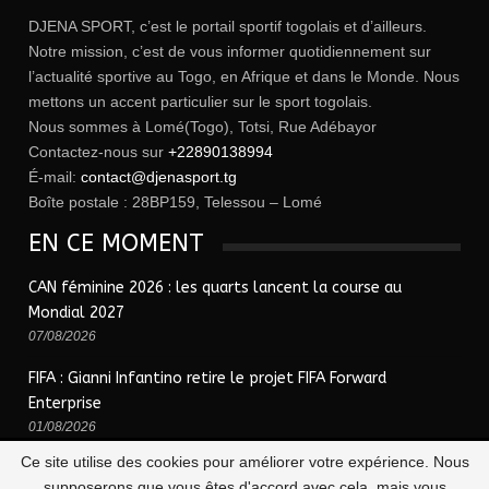
DJENA SPORT, c’est le portail sportif togolais et d’ailleurs.
Notre mission, c’est de vous informer quotidiennement sur
l’actualité sportive au Togo, en Afrique et dans le Monde. Nous
mettons un accent particulier sur le sport togolais.
Nous sommes à Lomé(Togo), Totsi, Rue Adébayor
Contactez-nous sur
+22890138994
É-mail:
contact@djenasport.tg
Boîte postale : 28BP159, Telessou – Lomé
EN CE MOMENT
CAN féminine 2026 : les quarts lancent la course au
Mondial 2027
07/08/2026
FIFA : Gianni Infantino retire le projet FIFA Forward
Enterprise
01/08/2026
Ce site utilise des cookies pour améliorer votre expérience. Nous
supposerons que vous êtes d'accord avec cela, mais vous