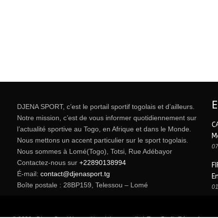
DJENA SPORT, c’est le portail sportif togolais et d’ailleurs.
Notre mission, c’est de vous informer quotidiennement sur
C
l’actualité sportive au Togo, en Afrique et dans le Monde.
M
Nous mettons un accent particulier sur le sport togolais.
07
Nous sommes à Lomé(Togo), Totsi, Rue Adébayor
Contactez-nous sur
+22890138994
FI
É-mail:
contact@djenasport.tg
E
Boîte postale : 28BP159, Telessou – Lomé
01