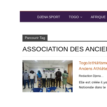
DJENA SPORT
TOGO
AFRIQUE
Accueil
Association des Anciens Athlètes togo
Parcourir Tag
ASSOCIATION DES ANCI
Togo/athlétisme
Anciens Athlète
Redaction DjenaSport
Elle est créée il 
Nationale dans le