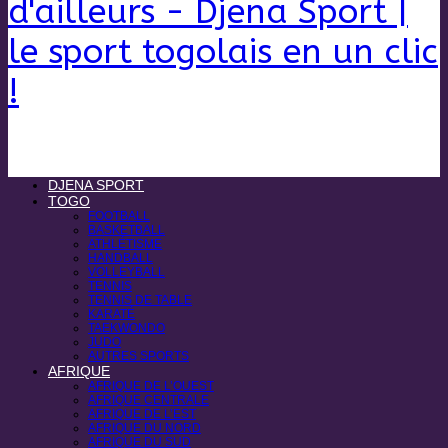
d'ailleurs - Djena Sport |
le sport togolais en un clic
!
DJENA SPORT
TOGO
FOOTBALL
BASKETBALL
ATHLÉTISME
HANDBALL
VOLLEYBALL
TENNIS
TENNIS DE TABLE
KARATÉ
TAEKWONDO
JUDO
AUTRES SPORTS
AFRIQUE
AFRIQUE DE L’OUEST
AFRIQUE CENTRALE
AFRIQUE DE L’EST
AFRIQUE DU NORD
AFRIQUE DU SUD