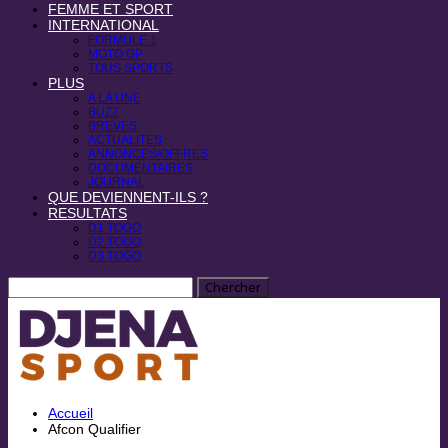
FEMME ET SPORT
INTERNATIONAL
FORMULE 1
MOTO GP
TOUS SPORTS
PLUS
A LA UNE
BUZZ
BREVES
ACTUALITES
ANNONCES/OFFRES
DOCUMENTAIRES
JOURNAL
QUE DEVIENNENT-ILS ?
RESULTATS
D1 TOGO
D2 TOGO
D3 TOGO
Accueil
Afcon Qualifier