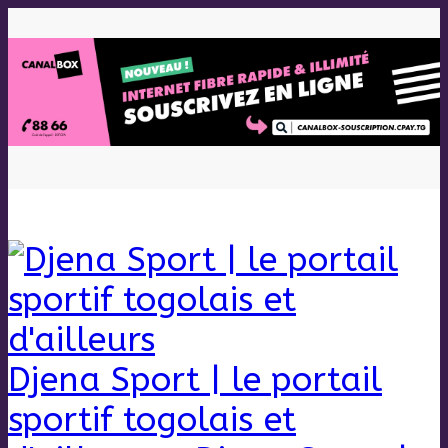
Djena Sport | le portail
sportif togolais et