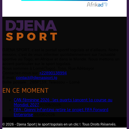
DJENA SPORT, c’est le portail sportif togolais et d’ailleurs. Notre
mission, c’est de vous informer quotidiennement sur l’actualité
sportive au Togo, en Afrique et dans le Monde. Nous mettons un
accent particulier sur le sport togolais.
Nous sommes à Lomé(Togo), Totsi, Rue Adébayor
Contactez-nous sur
+22890138994
É-mail:
contact@djenasport.tg
Boîte postale : 28BP159, Telessou – Lomé
EN CE MOMENT
CAN féminine 2026 : les quarts lancent la course au
Mondial 2027
07/08/2026
FIFA : Gianni Infantino retire le projet FIFA Forward
Enterprise
01/08/2026
© 2026 - Djena Sport | le sport togolais en un clic !. Tous Droits Réservés.