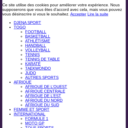
Ce site utilise des cookies pour améliorer votre expérience. Nous
supposerons que vous êtes d'accord avec cela, mais vous pouvez
vous désinscrire si vous le souhaitez.
Accepter
Lire la suite
DJENA SPORT
TOGO
FOOTBALL
BASKETBALL
ATHLÉTISME
HANDBALL
VOLLEYBALL
TENNIS
TENNIS DE TABLE
KARATÉ
TAEKWONDO
JUDO
AUTRES SPORTS
AFRIQUE
AFRIQUE DE L’OUEST
AFRIQUE CENTRALE
AFRIQUE DE L’EST
AFRIQUE DU NORD
AFRIQUE DU SUD
FEMME ET SPORT
INTERNATIONAL
FORMULE 1
MOTO GP
TOUS SPORTS