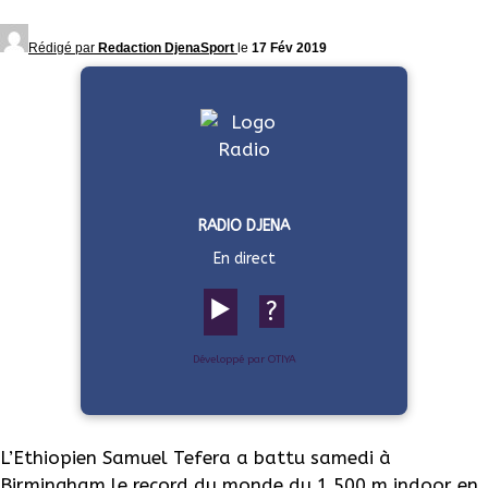
Rédigé par
Redaction DjenaSport
le
17 Fév 2019
RADIO DJENA
En direct
▶️
?
Développé par OTIYA
L’Ethiopien Samuel Tefera a battu samedi à
Birmingham le record du monde du 1 500 m indoor en