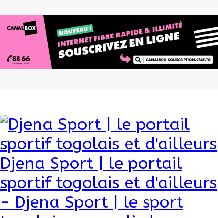
Djena Sport | le portail
sportif togolais et d'ailleurs
- Djena Sport | le sport