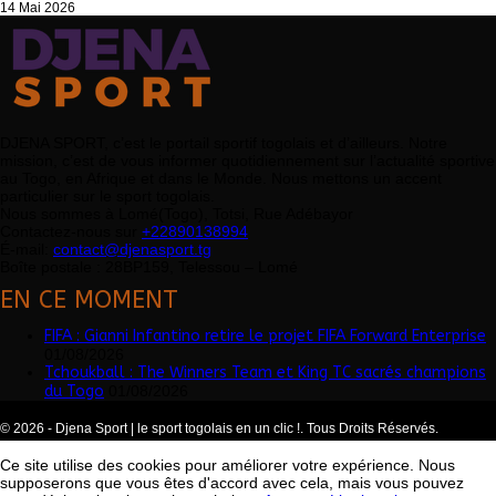
14 Mai 2026
DJENA SPORT, c’est le portail sportif togolais et d’ailleurs. Notre
mission, c’est de vous informer quotidiennement sur l’actualité sportive
au Togo, en Afrique et dans le Monde. Nous mettons un accent
particulier sur le sport togolais.
Nous sommes à Lomé(Togo), Totsi, Rue Adébayor
Contactez-nous sur
+22890138994
É-mail:
contact@djenasport.tg
Boîte postale : 28BP159, Telessou – Lomé
EN CE MOMENT
FIFA : Gianni Infantino retire le projet FIFA Forward Enterprise
01/08/2026
Tchoukball : The Winners Team et King TC sacrés champions
du Togo
01/08/2026
© 2026 - Djena Sport | le sport togolais en un clic !. Tous Droits Réservés.
Ce site utilise des cookies pour améliorer votre expérience. Nous
supposerons que vous êtes d'accord avec cela, mais vous pouvez