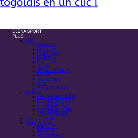
togolais en un clic !
DJENA SPORT
PLUS
TOGO
FOOTBALL
BASKETBALL
ATHLÉTISME
HANDBALL
VOLLEYBALL
TENNIS
TENNIS DE TABLE
KARATÉ
TAEKWONDO
JUDO
AUTRES SPORTS
AFRIQUE
AFRIQUE DE L’OUEST
AFRIQUE CENTRALE
AFRIQUE DE L’EST
AFRIQUE DU NORD
AFRIQUE DU SUD
FEMME ET SPORT
INTERNATIONAL
FORMULE 1
MOTO GP
TOUS SPORTS