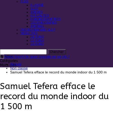
PLUS
A LA UNE
BUZZ
BREVES
ACTUALITES
ANNONCES/OFFRES
DOCUMENTAIRES
JOURNAL
QUE DEVIENNENT-ILS ?
RESULTATS
D1 TOGO
D2 TOGO
D3 TOGO
Articles
Catégories
Accueil
Mots clés
Non classé
Samuel Tefera efface le record du monde indoor du 1 500 m
Samuel Tefera efface le
record du monde indoor du
1 500 m