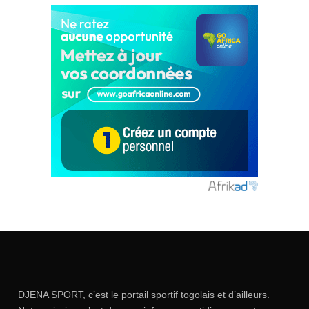
DJENA SPORT, c’est le portail sportif togolais et d’ailleurs.