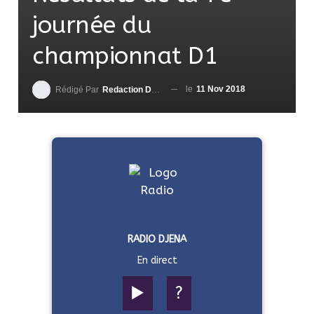
journée du
championnat D1
le
11 Nov 2018
Rédigé Par
Redaction DjenaSport
RADIO DJENA
En direct
▶️
?