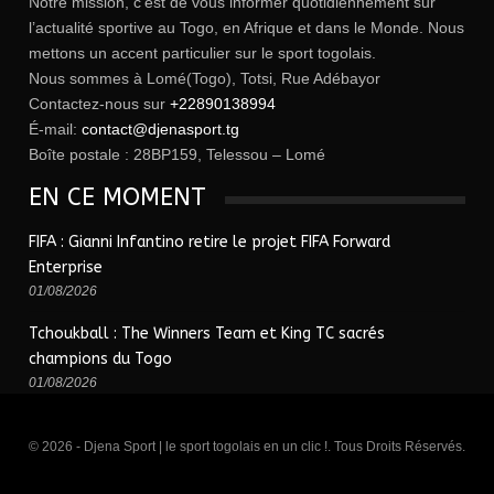
Notre mission, c’est de vous informer quotidiennement sur
l’actualité sportive au Togo, en Afrique et dans le Monde. Nous
mettons un accent particulier sur le sport togolais.
Nous sommes à Lomé(Togo), Totsi, Rue Adébayor
Contactez-nous sur
+22890138994
É-mail:
contact@djenasport.tg
Boîte postale : 28BP159, Telessou – Lomé
EN CE MOMENT
FIFA : Gianni Infantino retire le projet FIFA Forward
Enterprise
01/08/2026
Tchoukball : The Winners Team et King TC sacrés
champions du Togo
01/08/2026
© 2026 - Djena Sport | le sport togolais en un clic !. Tous Droits Réservés.