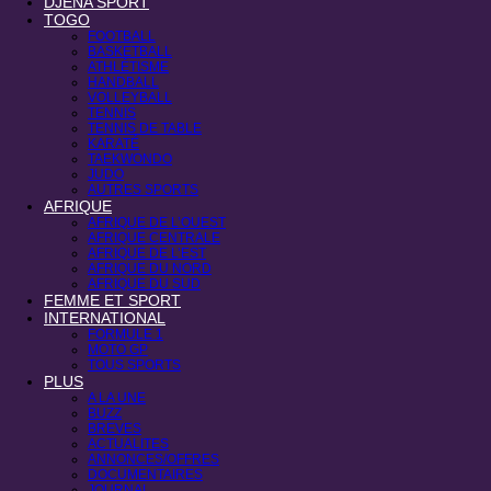
DJENA SPORT
TOGO
FOOTBALL
BASKETBALL
ATHLÉTISME
HANDBALL
VOLLEYBALL
TENNIS
TENNIS DE TABLE
KARATÉ
TAEKWONDO
JUDO
AUTRES SPORTS
AFRIQUE
AFRIQUE DE L’OUEST
AFRIQUE CENTRALE
AFRIQUE DE L’EST
AFRIQUE DU NORD
AFRIQUE DU SUD
FEMME ET SPORT
INTERNATIONAL
FORMULE 1
MOTO GP
TOUS SPORTS
PLUS
A LA UNE
BUZZ
BREVES
ACTUALITES
ANNONCES/OFFRES
DOCUMENTAIRES
JOURNAL