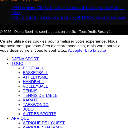
CAN féminine 2026 : les quarts lancent la course au Mondial
2027
07/08/2026
FIFA : Gianni Infantino retire le projet FIFA Forward Enterprise
01/08/2026
© 2026 - Djena Sport | le sport togolais en un clic !. Tous Droits Réservés.
Ce site utilise des cookies pour améliorer votre expérience. Nous
supposerons que vous êtes d'accord avec cela, mais vous pouvez
vous désinscrire si vous le souhaitez.
Accepter
Lire la suite
DJENA SPORT
TOGO
FOOTBALL
BASKETBALL
ATHLÉTISME
HANDBALL
VOLLEYBALL
TENNIS
TENNIS DE TABLE
KARATÉ
TAEKWONDO
JUDO
AUTRES SPORTS
AFRIQUE
AFRIQUE DE L’OUEST
AFRIQUE CENTRALE