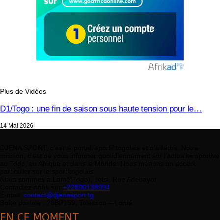
Plus de Vidéos
D1/Togo : une fin de saison sous haute tension pour le…
14 Mai 2026
DJENA SPORT, c’est le portail sportif togolais et d’ailleurs. Notre
mission, c’est de vous informer quotidiennement sur l’actualité sportive
au Togo, en Afrique et dans le Monde. Nous mettons un accent
particulier sur le sport togolais.
Nous sommes à Lomé(Togo), Totsi, Rue Adébayor
Contactez-nous sur
+22890138994
É-mail:
contact@djenasport.tg
Boîte postale : 28BP159, Telessou – Lomé
EN CE MOMENT