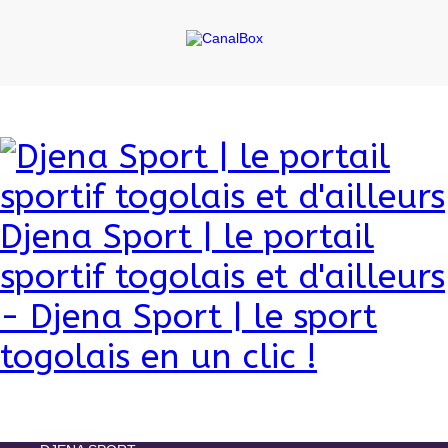
Djena Sport | le portail
sportif togolais et d'ailleurs
- Djena Sport | le sport
togolais en un clic !